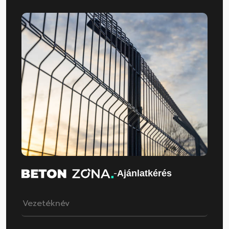
-
Ajánlatkérés