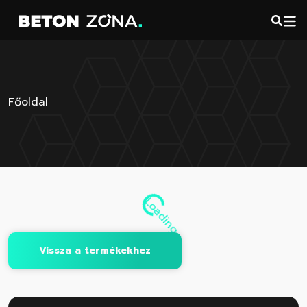
Főoldal
Loading...
Vissza a termékekhez