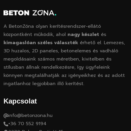
A BetonZóna olyan kerítésrendszer-ellátó
központként működik, ahol
nagy készlet
és
kimagaslóan széles választék
érhető el. Lemezes,
3D huzalos, 2D paneles, betonelemes és vadháló
megoldásaink számos méretben, kivitelben és
stílusban állnak rendelkezésre, így ügyfeleink
könnyen megtalálhatják az igényeikhez és az adott
ingatlanhoz legjobban illő kerítést.
Kapcsolat
info@betonzona.hu
+36 70 552 9194