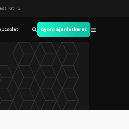
sti út 15.
apcsolat
Gyors ajánlatkérés