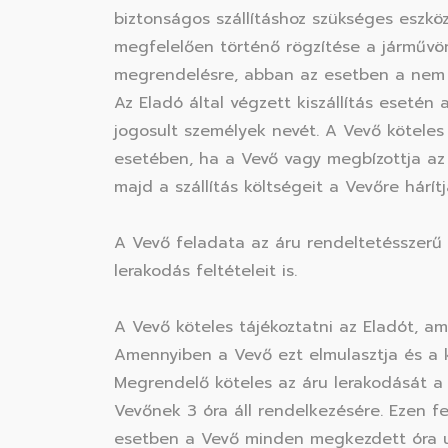
biztonságos szállításhoz szükséges eszköz
megfelelően történő rögzítése a jármu
megrendelésre, abban az esetben a nem me
Az Eladó által végzett kiszállítás esetén 
jogosult személyek nevét. A Vevő köteles 3
esetében, ha a Vevő vagy megbízottja az a
majd a szállítás költségeit a Vevőre hárít
A Vevő feladata az áru rendeltetésszerű sza
lerakodás feltételeit is.
A Vevő köteles tájékoztatni az Eladót, am
Amennyiben a Vevő ezt elmulasztja és a ki
Megrendelő köteles az áru lerakodását a s
Vevőnek 3 óra áll rendelkezésére. Ezen fe
esetben a Vevő minden megkezdett óra u