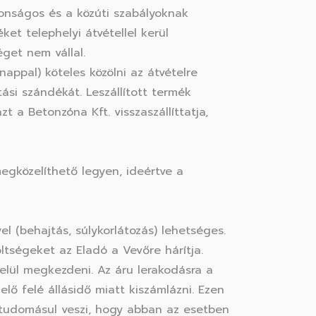
onságos és a közúti szabályoknak
et telephelyi átvétellel kerül
get nem vállal.
nappal) köteles közölni az átvételre
ási szándékát. Leszállított termék
 a Betonzóna Kft. visszaszállíttatja,
egközelíthető legyen, ideértve a
l (behajtás, súlykorlátozás) lehetséges.
ltségeket az Eladó a Vevőre hárítja.
belül megkezdeni. Az áru lerakodásra a
lő felé állásidő miatt kiszámlázni. Ezen
tudomásul veszi, hogy abban az esetben