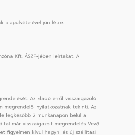
 alapulvételével jön létre.
zóna Kft. ÁSZF-jében leírtakat. A
endelését. Az Eladó erről visszaigazoló
 megrendelői nyilatkozatnak tekinti. Az
 de legkésőbb 2 munkanapon belül a
 által már visszaigazolt megrendelés Vevő
 figyelmen kívül hagyni és új szállítási