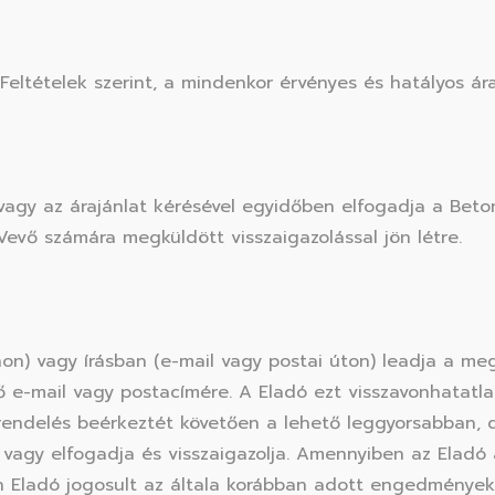
eltételek szerint, a mindenkor érvényes és hatályos árak
vagy az árajánlat kérésével egyidőben elfogadja a Beton
 Vevő számára megküldött visszaigazolással jön létre.
n) vagy írásban (e-mail vagy postai úton) leadja a megr
 e-mail vagy postacímére. A Eladó ezt visszavonhatatlan
grendelés beérkeztét követően a lehető leggyorsabban,
a vagy elfogadja és visszaigazolja. Amennyiben az Eladó
n Eladó jogosult az általa korábban adott engedményeket