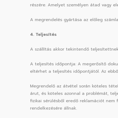
részére. Amelyet személyen átad vagy ele
A megrendelés gyártása az előleg számla k
4. Teljesítés
A szállítás akkor tekintendő teljesítettn
A teljesítés időpontja: A megerősítő dok
eltérhet a teljesítés időpontjától. Az eb
Megrendelő az átvétel során köteles tétel
árut, és köteles azonnal a problémát, telje
fizikai sérülésből eredő reklamációt nem 
rendelkezésére állnak.