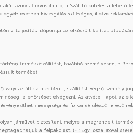
 akár azonnal orvosolható, a Szállító köteles a lehető 
 egyéb esetben kivizsgálás szükséges, illetve reklamáci
etén a teljesítés időpontja az elkészült kerítés átadásá
történő termékkiszállítást, továbbá személyesen, a Bet
készült terméket.
 vagy az általa megbízott, szállítást végző személy jog
inőségi ellenőrzését elvégezni. Az átvételi lapot az el
 érvényesíthet mennyiségi és fizikai sérülésből eredő r
olyan járművet biztosítani, melyre a megrendelt termék
gtagadhatjuk a felpakolást. (Pl: Egy lószállítóval szere