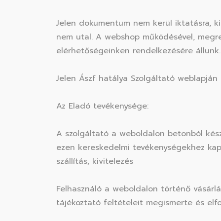
Jelen dokumentum nem kerül iktatásra, ki
nem utal. A webshop működésével, megren
elérhetőségeinken rendelkezésére állunk.
Jelen Ászf hatálya Szolgáltató weblapján 
Az Eladó tevékenysége:
A szolgáltató a weboldalon betonból kész
ezen kereskedelmi tevékenységekhez kapcso
szállítás, kivitelezés
Felhasználó a weboldalon történő vásárlás
tájékoztató feltételeit megismerte és elf