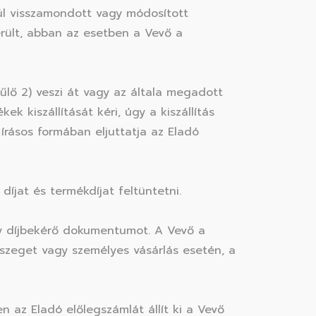
túl visszamondott vagy módosított
rült, abban az esetben a Vevő a
dűlő 2) veszi át vagy az általa megadott
 kiszállítását kéri, úgy a kiszállítás
írásos formában eljuttatja az Eladó
 díjat és termékdíjat feltüntetni.
gy díjbekérő dokumentumot. A Vevő a
összeget vagy személyes vásárlás esetén, a
 az Eladó előlegszámlát állít ki a Vevő