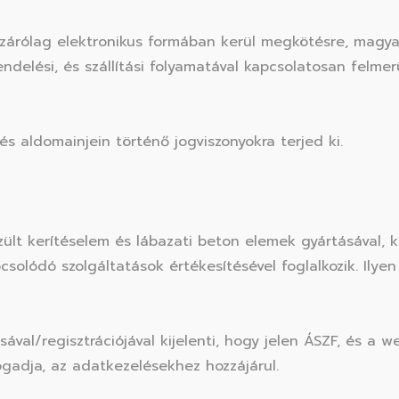
zárólag elektronikus formában kerül megkötésre, magya
delési, és szállítási folyamatával kapcsolatosan felm
és aldomainjein történő jogviszonyokra terjed ki.
ült kerítéselem és lábazati beton elemek gyártásával, k
lódó szolgáltatások értékesítésével foglalkozik. Ilyen k
ával/regisztrációjával kijelenti, hogy jelen ÁSZF, és a 
ogadja, az adatkezelésekhez hozzájárul.