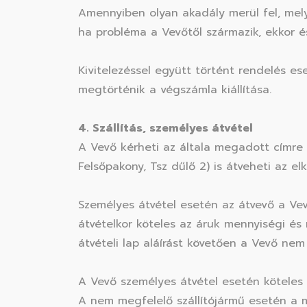
Amennyiben olyan akadály merül fel, mely
ha probléma a Vevőtől származik, ekkor és
Kivitelezéssel együtt történt rendelés es
megtörténik a végszámla kiállítása.
4. Szállítás, személyes átvétel
A Vevő kérheti az általa megadott címre 
Felsőpakony, Tsz dűlő 2) is átveheti az el
Személyes átvétel esetén az átvevő a Vevő
átvételkor köteles az áruk mennyiségi és m
átvételi lap aláírást követően a Vevő nem
A Vevő személyes átvétel esetén köteles 
A nem megfelelő szállítójármű esetén a me