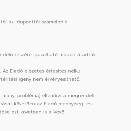
től az időponttól számolódik.
grendelő részére igazolható módon átadták.
Az Eladó előzetes értesítés nélkül
térítési igény nem érvényesíthető.
i hiány, probléma) ellenőrzi a megrendelt
aláírását követően az Eladó mennyiségi és
ítése ezt követően is a Vevő