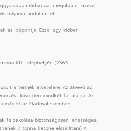
leggyorsabb módon azt megoldani, kivéve,
ós folyamat indulhat el.
nak az időpontja. Ezzel egy időben
onzóna Kft. telephelyén (2363
osult a termék átvételére. Az átvevő az
lenőrzést követően mindkét fél aláírja. Az
eklamációt az Eladóval szemben.
ek felpakolása biztonságosan lehetséges.
tnének 7 tonna ketone elszállítani) A