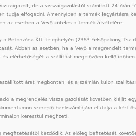
sszaigazolt, de a visszaigazolástól számított 24 órán 
n tudja elfogadni. Amennyiben a termék legyártásra ke
en az esetben a Vevő köteles a termék átvételére.
gy a Betonzóna Kft. telephelyén (2363 Felsőpakony, Tsz 
tását. Abban az esetben, ha a Vevő a megrendelt termékek
 és elérhetőségét a szállítást megelőzően kellő időben 
eszállított árat megbontani és a számlán külön szállítási
adó a megrendelés visszaigazolását követően kiállít e
 dokumentumon szereplő bankszámlájára elutalja a kért 
inálon keresztül megfizeti.
egfizetésétől kezdődik. Az előleg befizetését követően