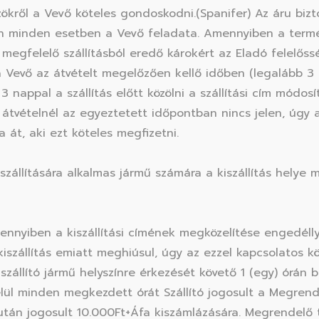
ökről a Vevő köteles gondoskodni.(Spanifer) Az áru bizt
̋vön minden esetben a Vevő feladata. Amennyiben a termék
gfelelő szállításból eredő károkért az Eladó felelőssé
a Vevő az átvételt megelőzően kellő időben (legalább 3 
 nappal a szállítás előtt közölni a szállítási cím módosít
́tvételnél az egyeztetett időpontban nincs jelen, úgy azt
ja át, aki ezt köteles megfizetni.
́llítására alkalmas jármű számára a kiszállítás helye m
ennyiben a kiszállítási címének megközelítése engedéllye
szállítás emiatt meghiúsul, úgy az ezzel kapcsolatos kö
zállító jármű helyszínre érkezését követő 1 (egy) órán 
lül minden megkezdett órát Szállító jogosult a Megrende
tán jogosult 10.000Ft+Áfa kiszámlázására. Megrendelő 