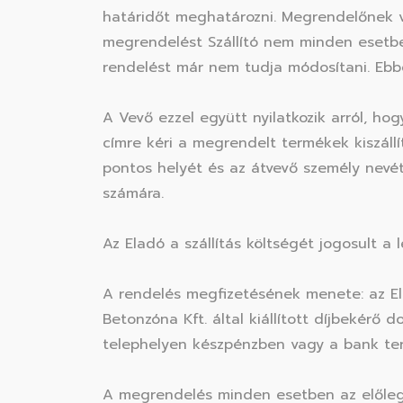
határidőt meghatározni. Megrendelőnek vi
megrendelést Szállító nem minden esetbe
rendelést már nem tudja módosítani. Ebb
A Vevő ezzel együtt nyilatkozik arról, ho
címre kéri a megrendelt termékek kiszállí
pontos helyét és az átvevő személy nevét
számára.
Az Eladó a szállítás költségét jogosult a l
A rendelés megfizetésének menete: az El
Betonzóna Kft. által kiállított díjbekérő
telephelyen készpénzben vagy a bank term
A megrendelés minden esetben az előleg m