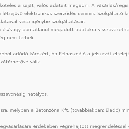
 köteles a saját, valós adatait megadni. A vásárlás/regi
étrejövő elektronikus szerződés semmis. Szolgáltató ki
taival veszi igénybe szolgáltatásait.
n és/vagy pontatlanul megadott adatokra visszavezethető
ég nem terheli.
abból adódó károkért, ha Felhasználó a jelszavát elfelej
záférhetővé válik.
sszavonásig hatályos.
sra, melyben a Betonzóna Kft. (továbbiakban: Eladó) mint
megvásárlására érdekében végrehajtott megrendeléssel 