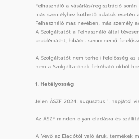
Felhasználó a vásárlás/regisztráció során
más személyhez köthető adatok esetén a l
Felhasználó más nevében, más személy ada
A Szolgáltatót a Felhasználó által tévese
problémáért, hibáért semminemű felelőss
A Szolgáltatót nem terheli felelősség az 
nem a Szolgáltatónak felróható okból hoz
1. Hatályosság
Jelen ÁSZF 2024. augusztus 1. napjától vi
Az ÁSZF minden olyan eladásra és szállítá
A Vevő az Eladótól való áruk, termékek 