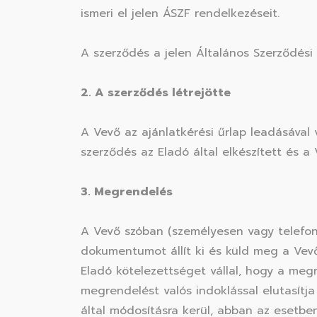
ismeri el jelen ÁSZF rendelkezéseit.
A szerződés a jelen Általános Szerződési F
2. A szerződés létrejötte
A Vevő az ajánlatkérési űrlap leadásával 
szerződés az Eladó által elkészített és a
3. Megrendelés
A Vevő szóban (személyesen vagy telefono
dokumentumot állít ki és küld meg a Vevő
Eladó kötelezettséget vállal, hogy a me
megrendelést valós indoklással elutasítj
által módosításra kerül, abban az esetbe