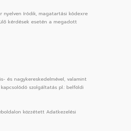
r nyelven íródik, magatartási kódexre
erülő kérdések esetén a megadott
is- és nagykereskedelmével, valamint
apcsolódó szolgáltatás pl.: belföldi
weboldalon közzétett Adatkezelési