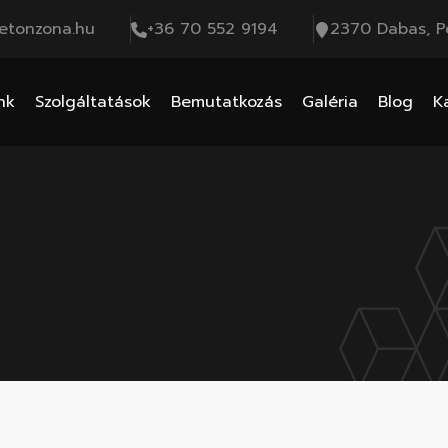
etonzona.hu
+36 70 552 9194
2370 Dabas, Pe
nk
Szolgáltatások
Bemutatkozás
Galéria
Blog
K