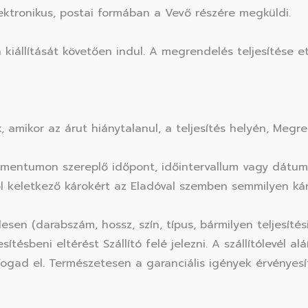
ktronikus, postai formában a Vevő részére megküldi.
iállítását követően indul. A megrendelés teljesítése et
ek, amikor az árut hiánytalanul, a teljesítés helyén, Me
umentumon szereplő időpont, időintervallum vagy dátum. 
ből keletkező károkért az Eladóval szemben semmilyen kár
esen (darabszám, hossz, szín, típus, bármilyen teljesítés
sítésbeni eltérést Szállító felé jelezni. A szállítólevél 
fogad el. Természetesen a garanciális igények érvényes