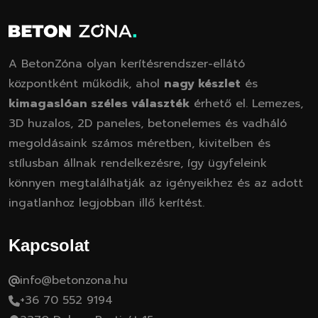
A BetonZóna olyan kerítésrendszer-ellátó
központként működik, ahol
nagy készlet
és
kimagaslóan széles választék
érhető el. Lemezes,
3D huzalos, 2D paneles, betonelemes és vadháló
megoldásaink számos méretben, kivitelben és
stílusban állnak rendelkezésre, így ügyfeleink
könnyen megtalálhatják az igényeikhez és az adott
ingatlanhoz legjobban illő kerítést.
Kapcsolat
info@betonzona.hu
+36 70 552 9194