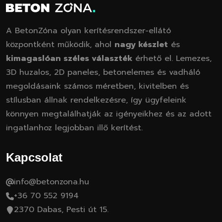
A BetonZóna olyan kerítésrendszer-ellátó
központként működik, ahol
nagy készlet
és
kimagaslóan széles választék
érhető el. Lemezes,
3D huzalos, 2D paneles, betonelemes és vadháló
megoldásaink számos méretben, kivitelben és
stílusban állnak rendelkezésre, így ügyfeleink
könnyen megtalálhatják az igényeikhez és az adott
ingatlanhoz legjobban illő kerítést.
Kapcsolat
info@betonzona.hu
+36 70 552 9194
2370 Dabas, Pesti út 15.