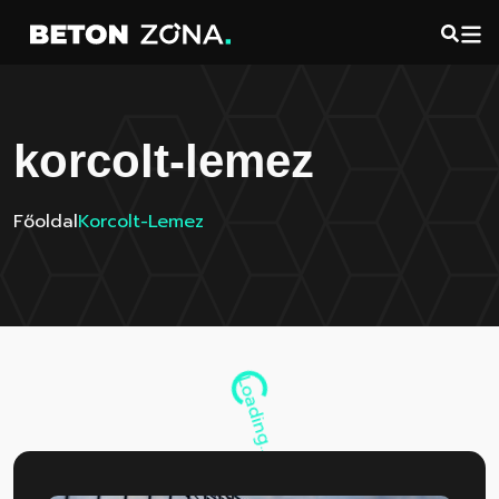
korcolt-lemez
Főoldal
Korcolt-Lemez
Loading...