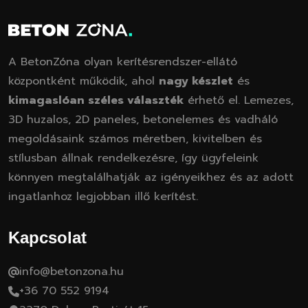
A BetonZóna olyan kerítésrendszer-ellátó
központként működik, ahol
nagy készlet
és
kimagaslóan széles választék
érhető el. Lemezes,
3D huzalos, 2D paneles, betonelemes és vadháló
megoldásaink számos méretben, kivitelben és
stílusban állnak rendelkezésre, így ügyfeleink
könnyen megtalálhatják az igényeikhez és az adott
ingatlanhoz legjobban illő kerítést.
Kapcsolat
info@betonzona.hu
+36 70 552 9194