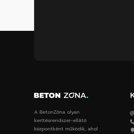
K
A BetonZóna olyan
kerítésrendszer-ellátó
központként működik, ahol