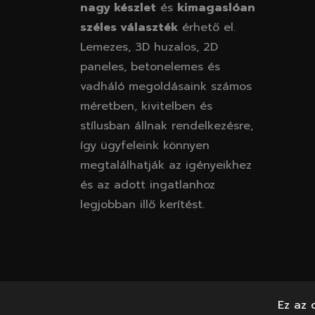
nagy készlet
és
kimagaslóan
széles választék
érhető el.
Lemezes, 3D huzalos, 2D
paneles, betonelemes és
vadháló megoldásaink számos
méretben, kivitelben és
stílusban állnak rendelkezésre,
így ügyfeleink könnyen
megtalálhatják az igényeikhez
és az adott ingatlanhoz
legjobban illő kerítést.
Ez az 