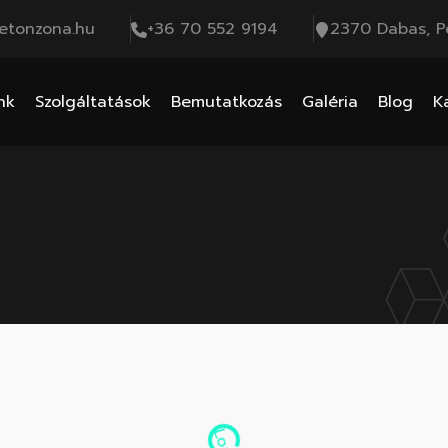
etonzona.hu
+36 70 552 9194
2370 Dabas, Pe
nk
Szolgáltatások
Bemutatkozás
Galéria
Blog
K
Loading...