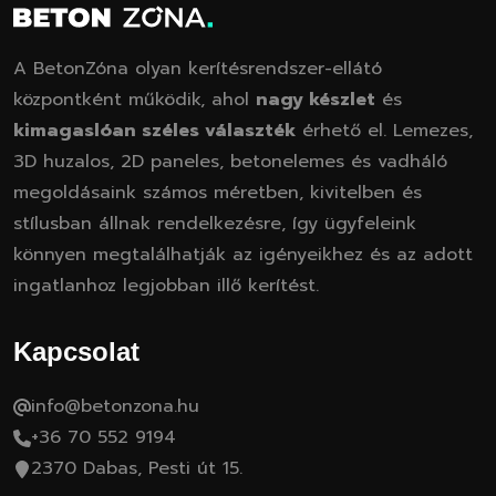
A BetonZóna olyan kerítésrendszer-ellátó
központként működik, ahol
nagy készlet
és
kimagaslóan széles választék
érhető el. Lemezes,
3D huzalos, 2D paneles, betonelemes és vadháló
megoldásaink számos méretben, kivitelben és
stílusban állnak rendelkezésre, így ügyfeleink
könnyen megtalálhatják az igényeikhez és az adott
ingatlanhoz legjobban illő kerítést.
Kapcsolat
info@betonzona.hu
+36 70 552 9194
2370 Dabas, Pesti út 15.